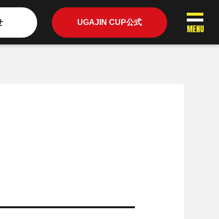
せ
UGAJIN CUP公式
MENU