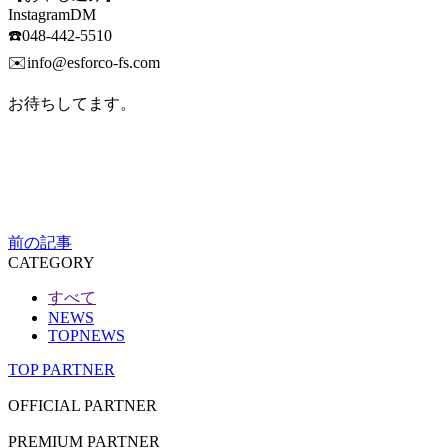
InstagramDM
☎️048-442-5510
✉️info@esforco-fs.com
お待ちしてます。
前の記事
CATEGORY
すべて
NEWS
TOPNEWS
TOP PARTNER
OFFICIAL PARTNER
PREMIUM PARTNER