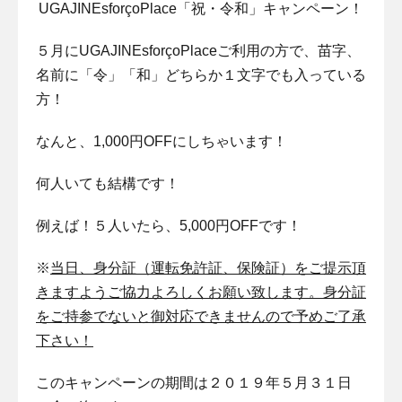
UGAJINEsforçoPlace「祝・令和」キャンペーン！
５月にUGAJINEsforçoPlaceご利用の方で、苗字、
名前に
「令」「和」
どちらか１文字でも入っている
方！
なんと、1,000円OFFにしちゃいます！
何人いても結構です！
例えば！５人いたら、5,000円OFFです！
※
当日、身分証（運転免許証、保険証）をご提示頂
きますようご協力よろしくお願い致します。身分証
をご持参でないと御対応できませんので予めご了承
下さい！
このキャンペーンの期間は２０１９年５月３１日