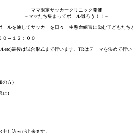
ママ限定サッカークリニック開催
～ママたち集まってボール蹴ろう！！～
ボールを通してサッカーを日々一生懸命練習に励む子どもたち
００～１２：００
ルetc)最後は試合形式まで行います。TRはテーマを決めて行
加の方）
禁止）
お申し込みが出来ます。