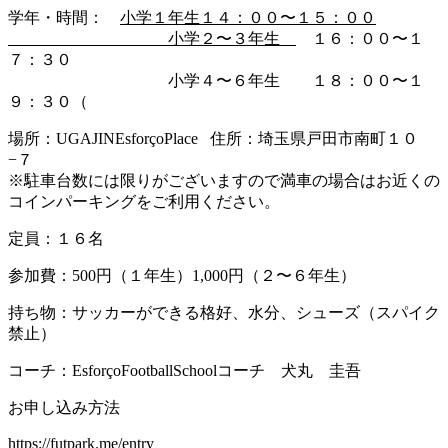
学年・時間：
小学１年生１４：００〜１５：００
小学２〜３年生
１６：００〜１
７：３０
小学４〜６年生 １８：００〜１
９：３０（
場所：UGAJINEsforçoPlace 住所：埼玉県戸田市南町１０
−７
※駐車台数には限りがございますので満車の場合はお近くの
コインパーキングをご利用ください。
定員：１６名
参加費：500円（１年生）1,000円（２〜６年生）
持ち物：サッカーができる格好、水分、シューズ（スパイク
禁止）
コーチ：EsforçoFootballSchoolコーチ 犬丸 圭吾
お申し込み方法
https://futpark.me/entry