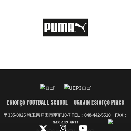
Esforço FOOTBALL SCHOOL UGAJIN Esforço Place
〒335-0025 埼玉県戸田市南町10-7 TEL：048-442-5510 FAX：
048-442-5511