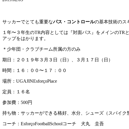
サッカーでとても重要な
パス・コントロール
の基本技術のス
１年〜３年生のTR内容としては『対面パス』をメインのTRと
アップをはかります。
＊少年団・クラブチーム所属の方のみ
期日：２０１９年３月３日（日）、３月１７日（日）
時間：１６：００〜１７：００
場所：UGAJINEsforçoPlace
定員：１６名
参加費：500円
持ち物：サッカーができる格好、水分、シューズ（スパイク
コーチ：EsforçoFootballSchoolコーチ 犬丸 圭吾