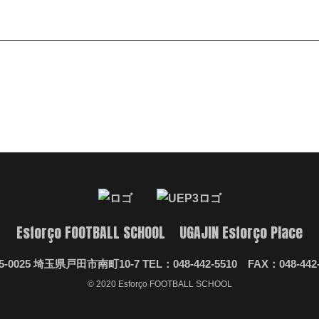
Esforço FOOTBALL SCHOOL UGAJIN Esforço Place
5-0025 埼玉県戸田市南町10-7 TEL：048-442-5510 FAX：048-442-
© 2020 Esforço FOOTBALL SCHOOL