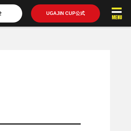
せ
UGAJIN CUP公式
MENU