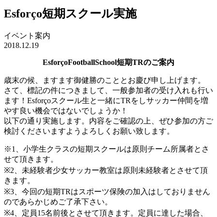
Esforço短期スクール実施
イベント案内
2018.12.19
EsforçoFootballSchool
短期
TR
のご案内
歳末の候、ますます御健勝のこととお慶び申し上げます。
さて、標記の件につきまして、一般参加者の受け入れも行い
ます！Esforçoスクール生と一緒にTRをしサッカー仲間を増
やす良い機会ではないでしょうか！
以下の通り実施します。内容をご確認の上、ぜひ参加の方ご
検討くださいますようよろしくお願い致します。
※1、小学生クラスの短期スクールは原則チーム所属者とさ
せて頂きます。
※2、未経験者少女サッカー教室は原則未経験者とさせて頂
きます。
※3、今回の短期TRはスポーツ保険の加入はしておりません
のであらかじめご了承下さい。
※4、定員15名前後とさせて頂きます。定員に達した場合、