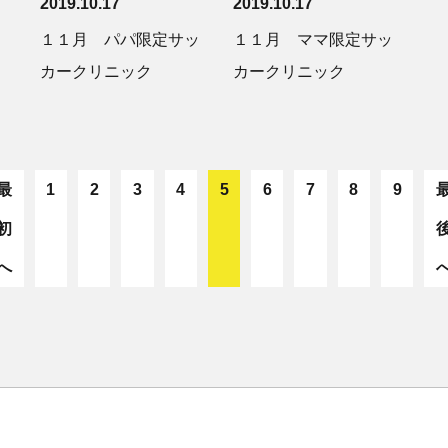
2019.10.17
2019.10.17
１１月 パパ限定サッ
１１月 ママ限定サッ
カークリニック
カークリニック
最
1
2
3
4
5
6
7
8
9
初
へ