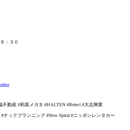
１９：３０
other
福不動産
#
和真メガネ
#HALTEN #Retect #
大志興業
 #
ナックプランニング
#New Spiral #
ニッポンレンタカー