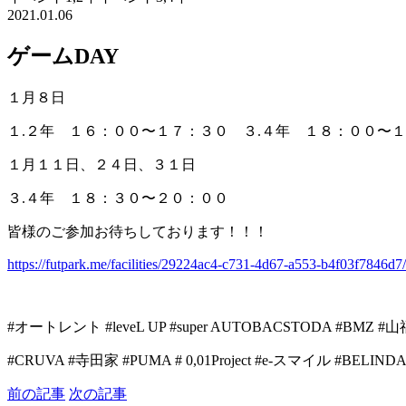
2021.01.06
ゲームDAY
１月８日
１.２年 １６：００〜１７：３０ ３.４年 １８：００〜
１月１１日、２４日、３１日
３.４年 １８：３０〜２０：００
皆様のご参加お待ちしております！！！
https://futpark.me/facilities/29224ac4-c731-4d67-a553-b4f03f7846d7/
#
オートレント
#leveL UP #super AUTOBACSTODA #BMZ #
山
#CRUVA #
寺田家
#PUMA # 0,01Project #e-
スマイル
#BELINDA
前の記事
次の記事