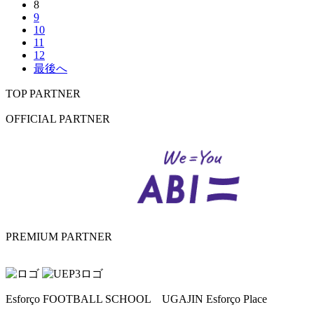
8
9
10
11
12
最後へ
TOP PARTNER
OFFICIAL PARTNER
PREMIUM PARTNER
Esforço FOOTBALL SCHOOL UGAJIN Esforço Place